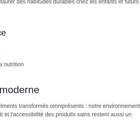
nstaurer des habitudes durables chez les enfants et futurs
ce
s
 nutrition
n moderne
aliments transformés omniprésents : notre environnement
t et l’accessibilité des produits sains restent aussi un